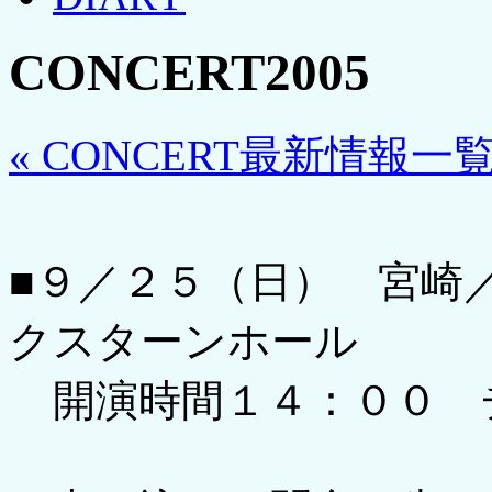
CONCERT2005
« CONCERT最新情報一
■９／２５（日） 宮崎
クスターンホール
開演時間１４：００ 