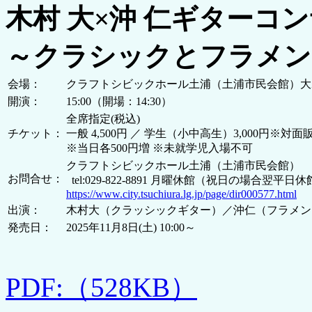
木村 大×沖 仁ギターコ
～クラシックとフラメン
会場：
クラフトシビックホール土浦（土浦市民会館）大
開演：
15:00（開場：14:30）
全席指定(税込)
チケット：
一般 4,500円 ／ 学生（小中高生）3,000円※対
※当日各500円増 ※未就学児入場不可
クラフトシビックホール土浦（土浦市民会館）
お問合せ：
tel:029-822-8891 月曜休館（祝日の場合翌平日
https://www.city.tsuchiura.lg.jp/page/dir000577.html
出演：
木村大（クラッシックギター）／沖仁（フラメン
発売日：
2025年11月8日(土) 10:00～
PDF:（528KB）