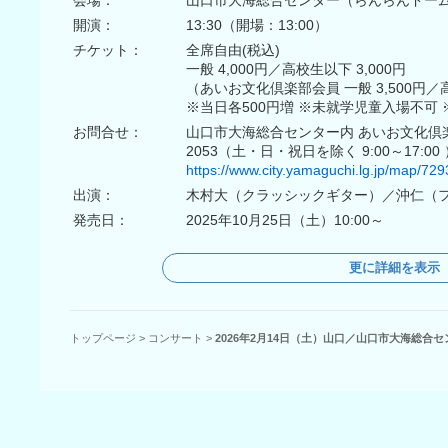
会場：
山口市大海総合センター（らんらんドー
開演：
13:30（開場：13:00）
チケット：
全席自由(税込)
一般 4,000円／高校生以下 3,000円
（あいお文化倶楽部会員 一般 3,500円／高
※当日各500円増 ※未就学児童入場不可
お問合せ：
山口市大海総合センター内 あいお文化倶楽部 te
2053（土・日・祝日を除く 9:00～17:00 
https://www.city.yamaguchi.lg.jp/map/729
出演：
木村大（クラッシックギター）／沖仁（
発売日：
2025年10月25日（土）10:00～
更に詳細を表示
トップページ
>
コンサート
>
2026年2月14日（土）山口／山口市大海総合セ