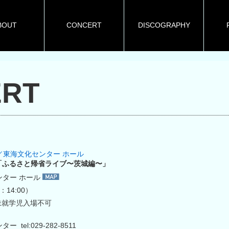
BOUT
CONCERT
DISCOGRAPHY
RT
城／東海文化センター ホール
「ふるさと帰省ライブ〜茨城編〜」
ンター ホール
：14:00）
※未就学児入場不可
 tel:029-282-8511