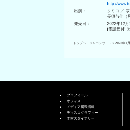
http://www.to
出演：
クミコ ／ 
長須与佳（
発売日：
2022年12月
[電話受付] 9
トップページ
>
コンサート
>
2023年
プロフィール
オフィス
メディア掲載情報
ディスコグラフィー
木村大ダイアリー