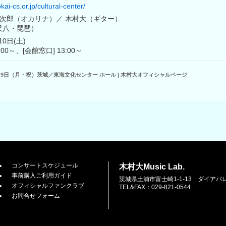
kai-cs.or.jp/cultural-center/
宗次郎（オカリナ）／ 木村大（ギター）
尺八・琵琶）
10日(土)
:00～、[会館窓口] 13:00～
1月9日（月・祝）茨城／東海文化センター ホール | 木村大オフィシャルページ
コンサートスケジュール
木村大Music Lab.
事前購入ご利用ガイド
茨城県土浦市富士崎1-1-13 ダイアパ
オフィシャルファンクラブ
TEL&FAX：029-821-0544
お問合せフォーム