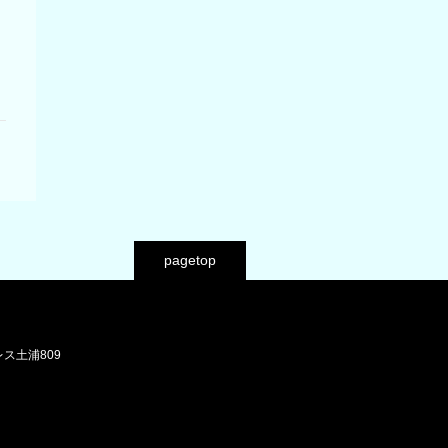
pagetop
レス土浦809