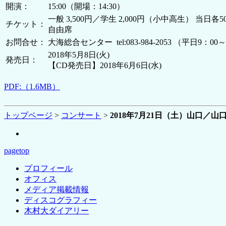
開演：
15:00（開場：14:30）
一般 3,500円／学生 2,000円（小中高生） 当日各
チケット：
自由席
お問合せ：
大海総合センター tel:083-984-2053 （平日9：00～1
2018年5月8日(火)
発売日：
【CD発売日】2018年6月6日(水)
PDF:（1.6MB）
トップページ
>
コンサート
>
2018年7月21日（土）山口／
pagetop
プロフィール
オフィス
メディア掲載情報
ディスコグラフィー
木村大ダイアリー