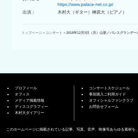
https://www.palace-net.co.jp/
出演：
木村大（ギター）榊原大（ピアノ）
トップページ
>
コンサート
>
2018年12月3日（月）山形／パレスグランデー
プロフィール
コンサートスケジュール
オフィス
事前購入ご利用ガイド
メディア掲載情報
オフィシャルファンクラブ
ディスコグラフィー
お問合せフォーム
木村大ダイアリー
このホームページに掲載されている記事、写真、音声、映像等あらゆる素材を