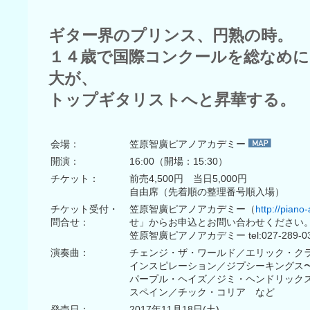
ギター界のプリンス、円熟の時。
１４歳で国際コンクールを総なめに
大が、
トップギタリストへと昇華する。
会場：
笠原智廣ピアノアカデミー
開演：
16:00（開場：15:30）
チケット：
前売4,500円 当日5,000円
自由席（先着順の整理番号順入場）
チケット受付・
笠原智廣ピアノアカデミー（
http://piano-
問合せ：
せ」からお申込とお問い合わせください
笠原智廣ピアノアカデミー tel:027-289-0
演奏曲：
チェンジ・ザ・ワールド／エリック・ク
インスピレーション／ジプシーキングス
パープル・ヘイズ／ジミ・ヘンドリック
スペイン／チック・コリア など
発売日：
2017年11月18日(土)