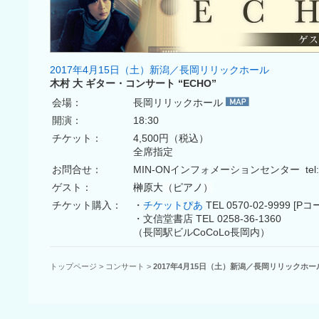
2017年4月15日（土）新潟／長岡リリックホール
木村 大 ギター・コンサート “ECHO”
会場：
長岡リリックホール
開演：
18:30
チケット：
4,500円（税込）
全席指定
お問合せ：
MIN-ONインフォメーションセンター tel:03
ゲスト：
榊原大
（
ピアノ
）
チケット購入：
・
チケットぴあ
TEL 0570-02-9999 [Pコ
・文信堂書店 TEL 0258-36-1360
（長岡駅ビルCoCoLo長岡内）
トップページ
>
コンサート
>
2017年4月15日（土）新潟／長岡リリックホー