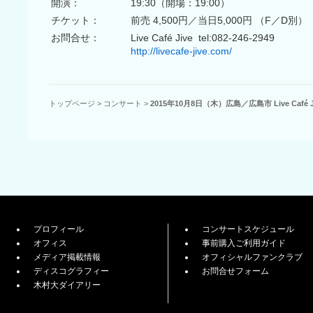
開演：
19:30（開場：19:00）
チケット：
前売 4,500円／当日5,000円 （F／D別）
お問合せ：
Live Café Jive tel:082-246-2949
http://livecafe-jive.com/
トップページ
>
コンサート
>
2015年10月8日（木）広島／広島市 Live Café
プロフィール
コンサートスケジュール
オフィス
事前購入ご利用ガイド
メディア掲載情報
オフィシャルファンクラブ
ディスコグラフィー
お問合せフォーム
木村大ダイアリー