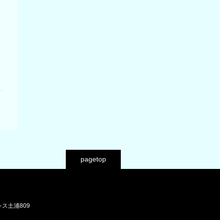
pagetop
レス土浦809