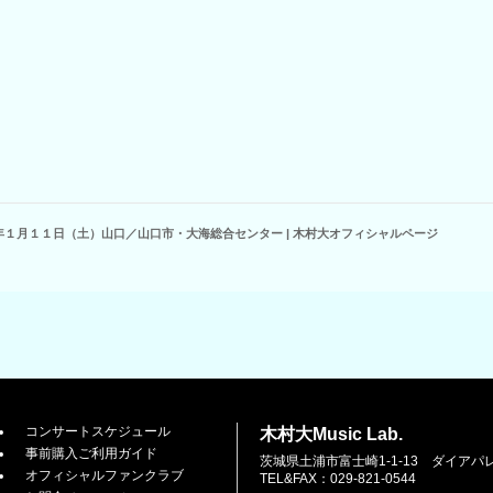
年１月１１日（土）山口／山口市・大海総合センター | 木村大オフィシャルページ
コンサートスケジュール
木村大Music Lab.
事前購入ご利用ガイド
茨城県土浦市富士崎1-1-13 ダイアパ
オフィシャルファンクラブ
TEL&FAX：029-821-0544