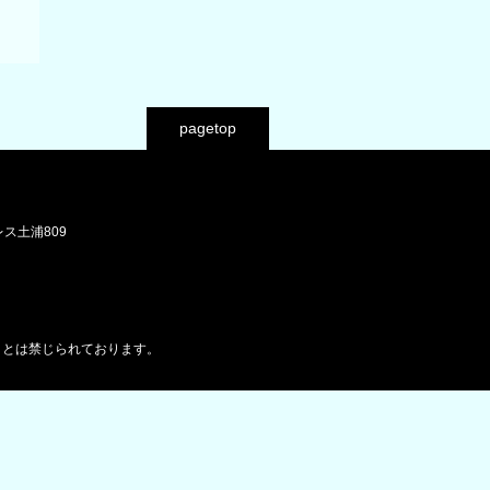
pagetop
レス土浦809
ことは禁じられております。