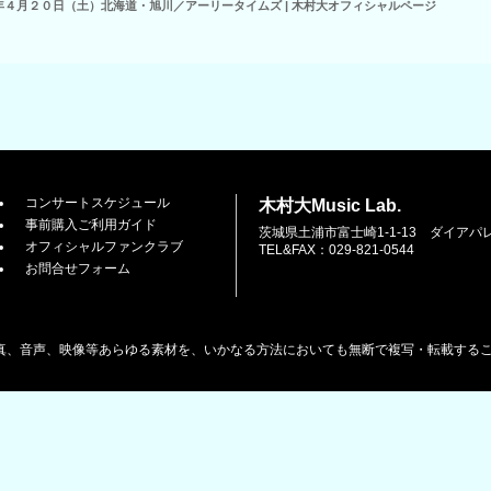
年４月２０日（土）北海道・旭川／アーリータイムズ | 木村大オフィシャルページ
コンサートスケジュール
木村大Music Lab.
事前購入ご利用ガイド
茨城県土浦市富士崎1-1-13 ダイアパ
オフィシャルファンクラブ
TEL&FAX：029-821-0544
お問合せフォーム
真、音声、映像等あらゆる素材を、いかなる方法においても無断で複写・転載する