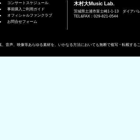
コンサートスケジュール
木村大Music Lab.
事前購入ご利用ガイド
茨城県土浦市富士崎1-1-13 ダイアパ
オフィシャルファンクラブ
TEL&FAX：029-821-0544
お問合せフォーム
真、音声、映像等あらゆる素材を、いかなる方法においても無断で複写・転載する