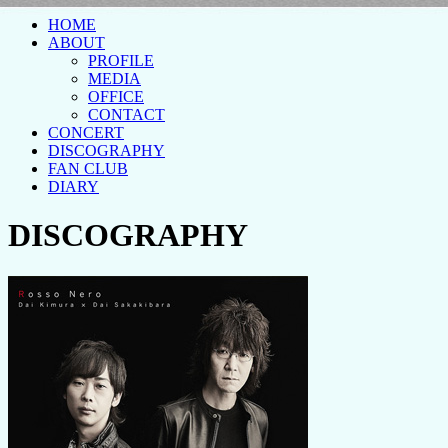
HOME
ABOUT
PROFILE
MEDIA
OFFICE
CONTACT
CONCERT
DISCOGRAPHY
FAN CLUB
DIARY
DISCOGRAPHY