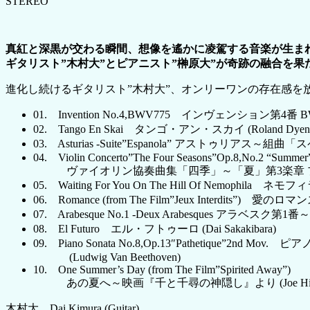
STEREO
真紅と深黒が交わる瞬間、想像を遙かに凌駕する音楽が生まれ
ギタリスト”木村大”とピアニスト”榊原大”が奇跡の融合を果
進化し続けるギタリスト”木村大”、オンリーワンの存在感を放
01. Invention No.4,BWV775 インヴェンション第4番 BWV775
02. Tango En Skai タンゴ・アン・スカイ (Roland Dyen
03. Asturias -Suite”Espanola” アストゥリアス～組曲「スペ
04. Violin Concerto”The Four Seasons”Op.8,No.2 “Summer”
ヴァイオリン協奏曲集「四季」～「夏」第3楽章 プレスト（夏の
05. Waiting For You On The Hill Of Nemophila
06. Romance (from The Film”Jeux Interdits
07. Arabesque No.1 -Deux Arabesques アラベスク第
08. El Futuro エル・フトゥーロ (Dai Sakakibara)
09. Piano Sonata No.8,Op.13″Pathetique”2nd
(Ludwig Van Beethoven)
10. One Summer’s Day (from The Film”Spirited Away”)
あの夏へ～映画『千と千尋の神隠し』より (Joe Hisai
木村大 Dai Kimura (Guitar)