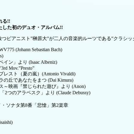
る!!
たした初のデュオ・アルバム!!
つピアニスト”榊原大”が二人の音楽的ルーツである”クラシック
 (Johann Sebastian Bach)
s)
イン」より (Isaac Albeniz)
3rd Mov.”Presto”
嵐）(Antonio Vivaldi)
 ネモフィラの丘であなたをまつ (Dai Kimura)
”) 愛のロマンス～映画『禁じられた遊び』より (Anon)
1番～「2つのアラベスク」より (Claude Debussy)
 Mov. ピアノ・ソナタ第8番「悲愴」第2楽章
shi)