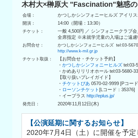
木村大×榊原大 "Fascination"
会場：
かつしかシンフォニーヒルズ アイリ
開演：
14:00（開場：13:30）
チケット：
一般 4,500円 ／ シンフォニークラブ会
全席指定 ※未就学児童の入場はご遠
お問合せ：
かつしかシンフォニーヒルズ tel:03-5670-
http://www.k-mil.gr.jp
チケット取扱：
【お問合せ・チケット予約】
・
かつしかシンフォニーヒルズ
tel:03-
・かめありリリオホール tel:03-5680-33
【取り扱いプレイガイド】
・
チケットぴあ
0570-02-9999 [Pコード
・
ローソンチケット
[Lコード：35376]
・イープラス
http://eplus.jp/
発売日：
2020年11月12日(木)
【公演延期に関するお知らせ】
2020年7月4日（土）に開催を予