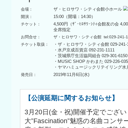
会場：
ザ・ヒロサワ・シティ会館小ホール
開演：
15:00（開場：14:30）
チケット：
4,500円（ｻﾞ･ﾋﾛｻﾜ･ｼﾃｨ会館友の会 4,0
全席指定
お問合せ：
ザ・ヒロサワ・シティ会館 tel:029-241-1
チケット取扱：
・ザ・ヒロサワ・シティ会館 029-241-1
・水戸京成百貨店 092-231-1111
・茨城県庁生活協同組合 029-301-6150
・MUSIC SHOP かわまた 029-226-035
・ヤマハミュージックリテイリング水戸店 02
発売日：
2019年11月6日(水)
【公演延期に関するお知らせ】
3月20日(金・祝)開催予定でござ
大”Fascination”魅惑の名曲