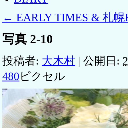
←
EARLY TIMES & 札
写真 2-10
投稿者:
大木村
|
公開日:
2
480
ピクセル