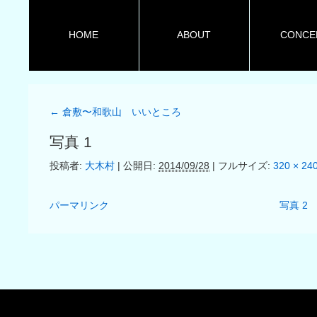
HOME
ABOUT
CONCE
←
倉敷〜和歌山 いいところ
写真 1
投稿者:
大木村
|
公開日:
2014/09/28
|
フルサイズ:
320 × 24
パーマリンク
写真 2